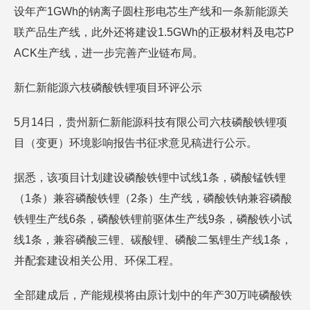
设年产1GWh的钠离子圆柱形电芯生产线和一条新能源关
联产品生产线，此外还将建设1.5GWh的正极材料及电芯P
ACK生产线，进一步完善产业链布局。
新仁新能源六枝磷酸铁锂项目环评公示
5月14日，贵州新仁新能源科技有限公司六枝磷酸铁锂项
目（变更）环境影响报告书征求意见稿进行公示。
据悉，该项目计划建设磷酸铁锂中试线1条，磷酸锰铁锂
（1条）兼容磷酸铁锂（2条）生产线，磷酸铁钠兼容磷酸
铁锂生产线6条，磷酸铁锂前驱体生产线9条，磷酸铁小试
线1条，兼容磷酸三锂、碳酸锂、磷酸二氢锂生产线1条，
并配套建设相关公用、环保工程。
全部建成后，产能规模将由原计划中的年产30万吨磷酸铁