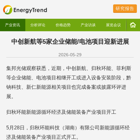
研究报告
产业资讯
分析评论
价格趋势
产业访谈
展览会议
中创新航等5家企业储能/电池项目迎新进展
2026-05-29
集邦光储观察获悉，近期，中创新航、归秋环能、菲利斯
等企业储能、电池项目相继开工或进入设备安装阶段，黔
钠科技、新仁新能源相关项目也完成备案或披露环评进
展。
归秋环能新能源循环经济及储能装备产业项目开工
5月28日，归秋环能科技（湖南）有限公司新能源循环经
济及储能装备产业项目正式开工。