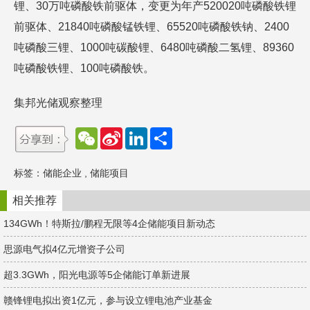
锂、30万吨磷酸铁前驱体，变更为年产520020吨磷酸铁锂
前驱体、21840吨磷酸锰铁锂、65520吨磷酸铁钠、2400
吨磷酸三锂、1000吨碳酸锂、6480吨磷酸二氢锂、89360
吨磷酸铁锂、100吨磷酸铁。
集邦光储观察整理
W
S
L
分
e
i
i
享
C
n
n
h
a
k
标签：
储能企业
,
储能项目
a
W
e
t
e
d
i
I
相关推荐
b
n
o
134GWh！特斯拉/鹏程无限等4企储能项目新动态
思源电气拟4亿元增资子公司
超3.3GWh，阳光电源等5企储能订单新进展
赣锋锂电拟出资1亿元，参与设立锂电池产业基金