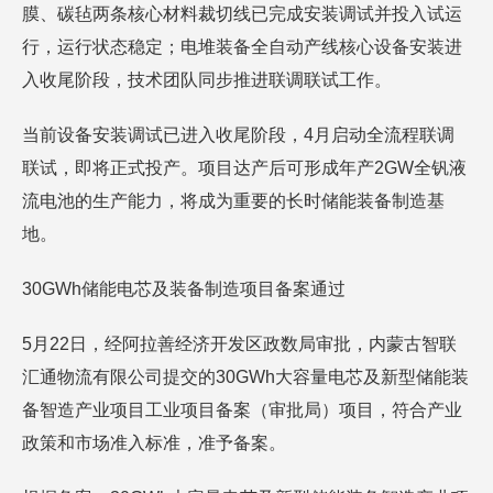
膜、碳毡两条核心材料裁切线已完成安装调试并投入试运
行，运行状态稳定；电堆装备全自动产线核心设备安装进
入收尾阶段，技术团队同步推进联调联试工作。
当前设备安装调试已进入收尾阶段，4月启动全流程联调
联试，即将正式投产。项目达产后可形成年产2GW全钒液
流电池的生产能力，将成为重要的长时储能装备制造基
地。
30GWh储能电芯及装备制造项目备案通过
5月22日，经阿拉善经济开发区政数局审批，内蒙古智联
汇通物流有限公司提交的30GWh大容量电芯及新型储能装
备智造产业项目工业项目备案（审批局）项目，符合产业
政策和市场准入标准，准予备案。