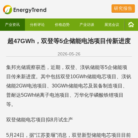
研究报告
产业资讯
分析评论
价格趋势
产业访谈
展览会议
超47GWh，双登等5企储能电池项目传新进度
2026-05-26
集邦光储观察获悉，近期，双登、渼钒储能等5企储能项
目传来新进度。其中包括双登10GWh储能电芯项目、渼钒
储能2GW电池项目、30GWh储能电芯及装备制造项目、
普耐达5GWh钠离子电池项目、万华化学磷酸铁锂项目
等。
双登储能电芯项目拟8月试生产
5月24日，据“江苏姜堰”消息，双登新型储能电芯项目目前