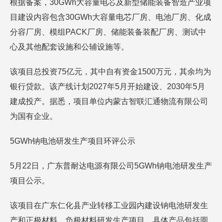
根据备案，30GWh大容量电芯及新型储能装备智造产业项
目建设内容包含30GWh大容量电芯厂房、电池厂房、化成
分容厂房、模组PACK厂房、储能装备装配厂房、测试中
心及其他配套设施和公辅设施等。
该项目总投资75亿元，其中自有资金1500万元，其余均为
银行贷款。该产线计划2027年5月开始建设、2030年5月
建成投产。据悉，项目单位内蒙古智联汇通物流有限公司
为国有企业。
5GWh钠电池研发生产项目环评公示
5月22日，广东普耐达电源有限公司5GWh钠电池研发生产
项目公示。
该项目在广东仁化县产业转移工业园内建设钠电池研发生
产和正极材料、负极材料研发生产项目，具体产品包括圆