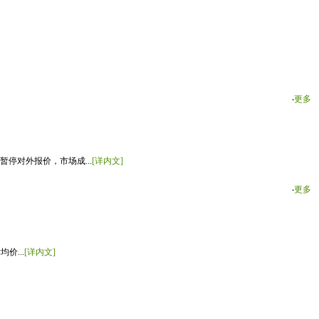
‧
更多
停对外报价，市场成...
[详内文]
‧
更多
价...
[详内文]