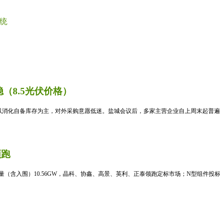
统
（8.5光伏价格）
消化自备库存为主，对外采购意愿低迷。盐城会议后，多家主营企业自上周末起普遍暂
领跑
标量（含入围）10.56GW，晶科、协鑫、高景、英利、正泰领跑定标市场；N型组件投标均