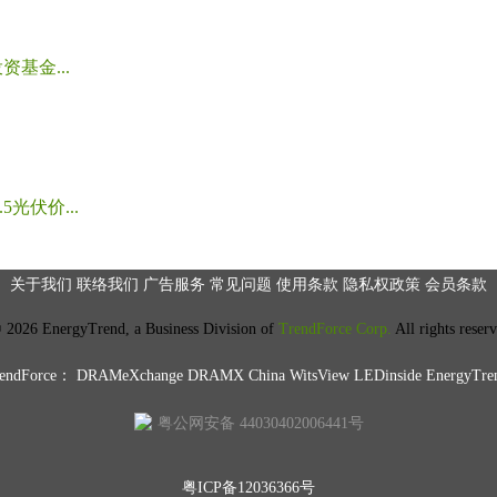
基金...
光伏价...
关于我们
联络我们
广告服务
常见问题
使用条款
隐私权政策
会员条款
2026 EnergyTrend, a Business Division of
TrendForce Corp.
All rights reser
ndForce：
DRAMeXchange
DRAMX China
WitsView
LEDinside
EnergyTre
粤公网安备 44030402006441号
粤ICP备12036366号