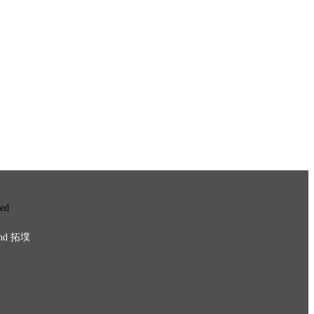
ved
nd
拓墣