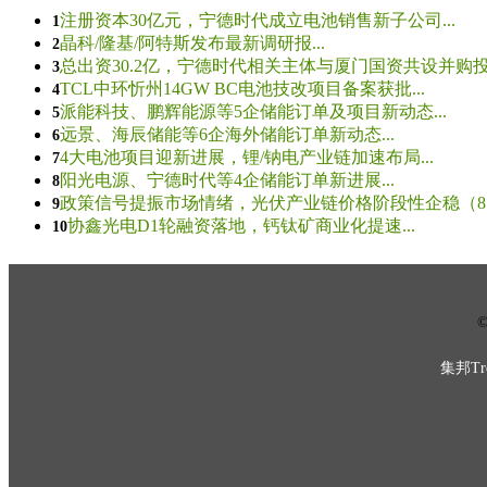
注册资本30亿元，宁德时代成立电池销售新子公司...
1
晶科/隆基/阿特斯发布最新调研报...
2
总出资30.2亿，宁德时代相关主体与厦门国资共设并购投资
3
TCL中环忻州14GW BC电池技改项目备案获批...
4
派能科技、鹏辉能源等5企储能订单及项目新动态...
5
远景、海辰储能等6企海外储能订单新动态...
6
4大电池项目迎新进展，锂/钠电产业链加速布局...
7
阳光电源、宁德时代等4企储能订单新进展...
8
政策信号提振市场情绪，光伏产业链价格阶段性企稳（8.5
9
协鑫光电D1轮融资落地，钙钛矿商业化提速...
10
© 
集邦Tre