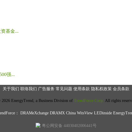
基金...
强...
关于我们
联络我们
广告服务
常见问题
使用条款
隐私权政策
会员条款
2026 EnergyTrend, a Business Division of
TrendForce Corp.
All rights reser
ndForce：
DRAMeXchange
DRAMX China
WitsView
LEDinside
EnergyTre
粤公网安备 44030402006441号