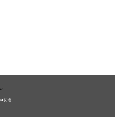
ved
nd
拓墣