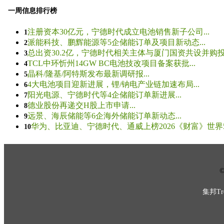
一周信息排行榜
注册资本30亿元，宁德时代成立电池销售新子公司...
1
派能科技、鹏辉能源等5企储能订单及项目新动态...
2
总出资30.2亿，宁德时代相关主体与厦门国资共设并购投资
3
TCL中环忻州14GW BC电池技改项目备案获批...
4
晶科/隆基/阿特斯发布最新调研报...
5
4大电池项目迎新进展，锂/钠电产业链加速布局...
6
阳光电源、宁德时代等4企储能订单新进展...
7
德业股份再递交H股上市申请...
8
远景、海辰储能等6企海外储能订单新动态...
9
华为、比亚迪、宁德时代、通威上榜2026《财富》世界500
10
© 
集邦Tre