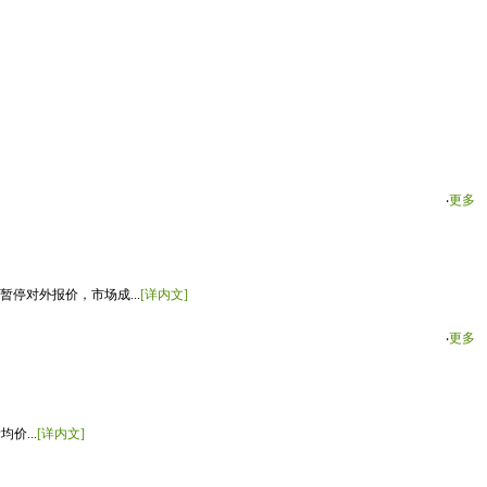
‧
更多
停对外报价，市场成...
[详内文]
‧
更多
价...
[详内文]