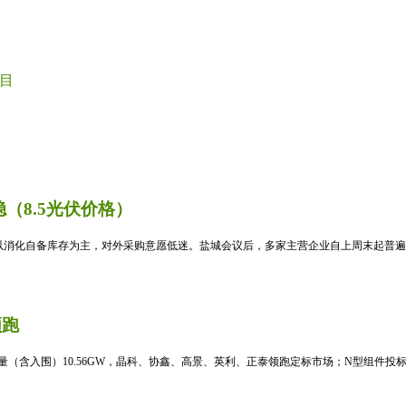
目
（8.5光伏价格）
消化自备库存为主，对外采购意愿低迷。盐城会议后，多家主营企业自上周末起普遍暂
领跑
标量（含入围）10.56GW，晶科、协鑫、高景、英利、正泰领跑定标市场；N型组件投标均