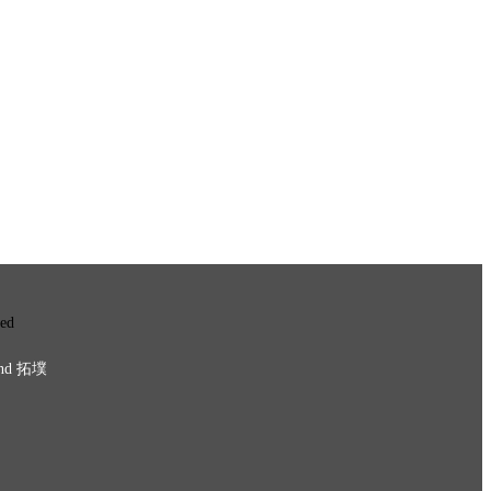
ved
nd
拓墣