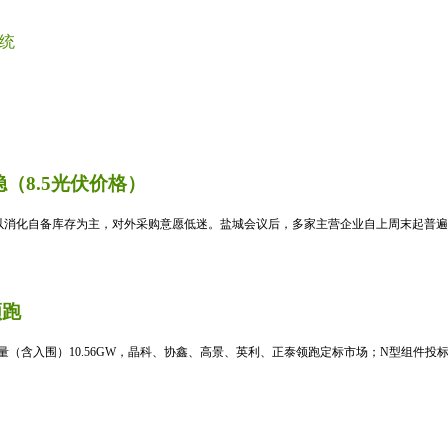
统
（8.5光伏价格）
消化自备库存为主，对外采购意愿低迷。盐城会议后，多家主营企业自上周末起普遍暂
领跑
标量（含入围）10.56GW，晶科、协鑫、高景、英利、正泰领跑定标市场；N型组件投标均