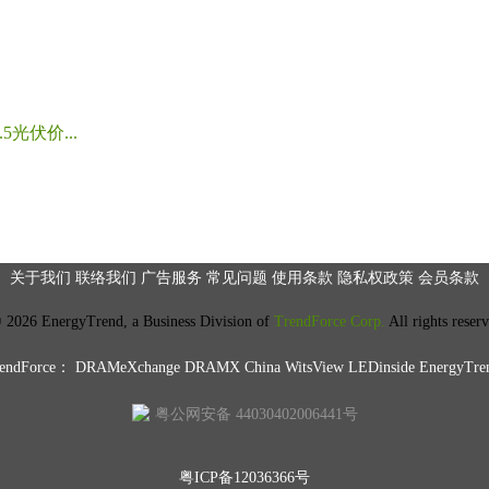
光伏价...
关于我们
联络我们
广告服务
常见问题
使用条款
隐私权政策
会员条款
2026 EnergyTrend, a Business Division of
TrendForce Corp.
All rights reser
ndForce：
DRAMeXchange
DRAMX China
WitsView
LEDinside
EnergyTre
粤公网安备 44030402006441号
粤ICP备12036366号