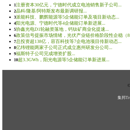
注册资本30亿元，宁德时代成立电池销售新子公司...
1
晶科/隆基/阿特斯发布最新调研报...
2
派能科技、鹏辉能源等5企储能订单及项目新动态...
3
阳光电源、宁德时代等4企储能订单新进展...
4
协鑫光电D1轮融资落地，钙钛矿商业化提速...
5
政策信号提振市场情绪，光伏产业链价格阶段性企稳（8.5
6
总投资超138亿，容百科技等7企电池项目传新动态...
7
亿纬锂能两家子公司正式成立惠州研发分公司...
8
福斯特子公司完成增资扩股...
9
超3.3GWh，阳光电源等5企储能订单新进展...
10
© 
集邦Tre