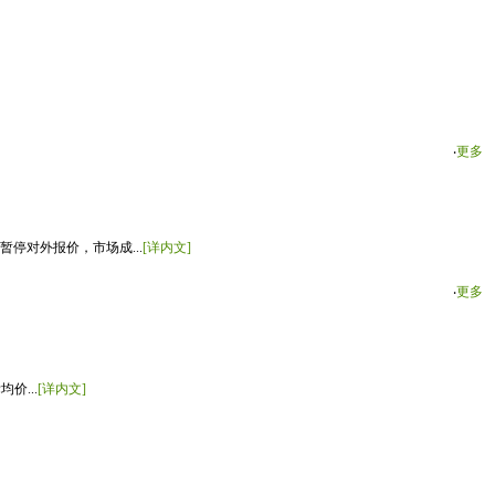
‧
更多
停对外报价，市场成...
[详内文]
‧
更多
价...
[详内文]