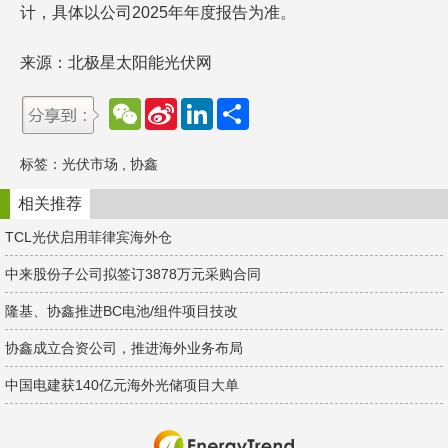
计，具体以公司2025年年度报告为准。
来源：北极星太阳能光伏网
W
S
L
分
e
i
i
享
C
n
n
h
a
k
标签：
光伏市场
,
协鑫
a
W
e
t
e
d
i
I
相关推荐
b
n
o
TCL光伏启用菲律宾海外仓
中来股份子公司拟签订3878万元采购合同
隆基、协鑫推进BC电池/组件项目技改
协鑫成立合资公司，推进海外业务布局
中国电建获140亿元海外光储项目大单