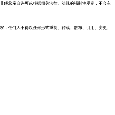
资料，非经您亲自许可或根据相关法律、法规的强制性规定，不会主
之同意或授权，任何人不得以任何形式重制、转载、散布、引用、变更、