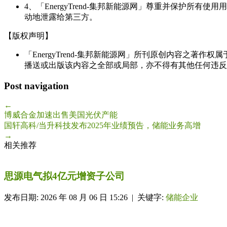
4、「EnergyTrend-集邦新能源网」尊重并保护
动地泄露给第三方。
【版权声明】
「EnergyTrend-集邦新能源网」所刊原创内容之著作
播送或出版该内容之全部或局部，亦不得有其他任何违反
Post navigation
←
博威合金加速出售美国光伏产能
国轩高科/当升科技发布2025年业绩预告，储能业务高增
→
相关推荐
思源电气拟4亿元增资子公司
发布日期: 2026 年 08 月 06 日 15:26 | 关键字:
储能企业