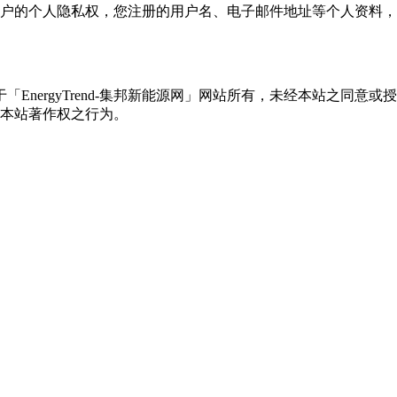
所有使用用户的个人隐私权，您注册的用户名、电子邮件地址等个人
权属于「EnergyTrend-集邦新能源网」网站所有，未经本站
本站著作权之行为。