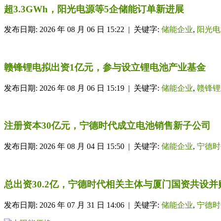
超3.3GWh，阳光电源等5企储能订单新进展
发布日期: 2026 年 08 月 06 日 15:22 | 关键字:
储能企业
,
阳光电
赣锋锂电拟出资1亿元，参与设立锂电池产业基金
发布日期: 2026 年 08 月 06 日 15:19 | 关键字:
储能企业
,
赣锋锂
注册资本30亿元，宁德时代成立电池销售新子公司
发布日期: 2026 年 08 月 04 日 15:50 | 关键字:
储能企业
,
宁德时
总出资30.2亿，宁德时代相关主体与厦门国资共设
发布日期: 2026 年 07 月 31 日 14:06 | 关键字:
储能企业
,
宁德时