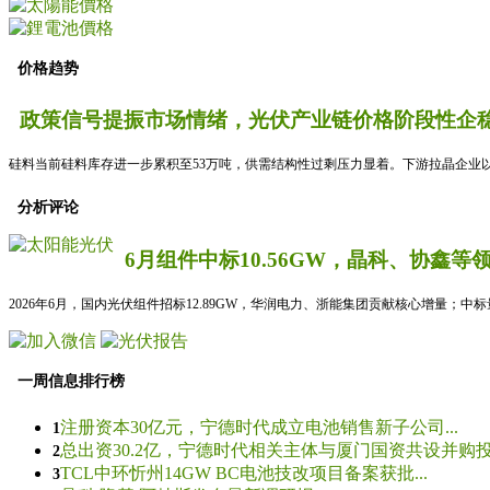
价格趋势
政策信号提振市场情绪，光伏产业链价格阶段性企稳
硅料当前硅料库存进一步累积至53万吨，供需结构性过剩压力显着。下游拉晶企业以
分析评论
6月组件中标10.56GW，晶科、协鑫等
2026年6月，国内光伏组件招标12.89GW，华润电力、浙能集团贡献核心增量；中
一周信息排行榜
注册资本30亿元，宁德时代成立电池销售新子公司...
1
总出资30.2亿，宁德时代相关主体与厦门国资共设并购投资
2
TCL中环忻州14GW BC电池技改项目备案获批...
3