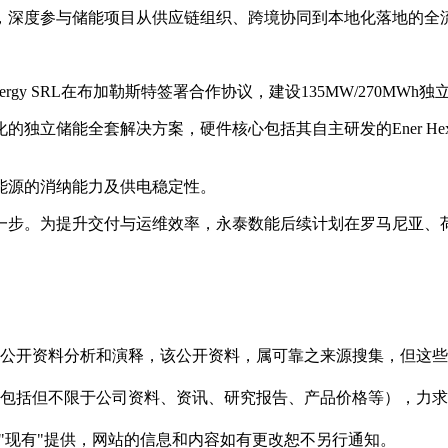
，深度参与储能项目从供应链组织、跨境协同到本地化落地的全
Energy SRL在布加勒斯特签署合作协议，建设135MW/270MWh
储能全套解决方案，硬件核心包括其自主研发的Ener Hexon®
能源的消纳能力及供电稳定性。
一步。为提升交付与运维效率，永泰数能后续计划在罗马尼亚、
信息是根据公开资料分析和演释，该公开资料，属可靠之来源搜集，
现的信息（包括但不限于公司资料、资讯、研究报告、产品价格等）
现况"及"现有"提供，网站的信息和内容如有更改恕不另行通知。