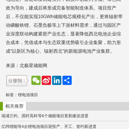
效为导向，建成后将形成完备智能制造体系。项目投产
后，不仅能实现10GWh储能电芯规模化产出，更将辐射带
动磷酸铁锂、石墨负极等上下游材料需求，通过与园区产
业深度联动构建紧密产业生态，显著降低西北电池企业综
合成本，凭借成本与生态双重优势吸引企业集聚，助力形
成“以新区为核心、辐射西北”的新能源电池产业集群。
来源：北极星储能网
W
S
L
分
e
i
i
享
C
n
n
h
a
k
标签：
锂电池项目
a
W
e
t
e
d
i
I
相关推荐
b
n
o
瑞浦兰钧、国轩高科等6个储能项目更新建设进度
亿纬锂能等4企锂电池项目迎投产、开工、签约新进度