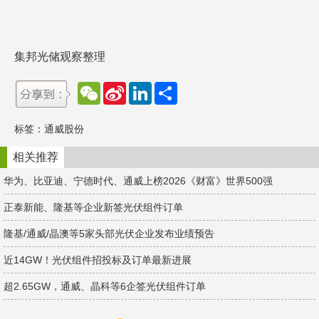
集邦光储观察整理
W
S
L
分
e
i
i
享
C
n
n
h
a
k
标签：
通威股份
a
W
e
t
e
d
i
I
相关推荐
b
n
o
华为、比亚迪、宁德时代、通威上榜2026《财富》世界500强
正泰新能、隆基等企业新签光伏组件订单
隆基/通威/晶澳等5家头部光伏企业发布业绩预告
近14GW！光伏组件招投标及订单最新进展
超2.65GW，通威、晶科等6企签光伏组件订单