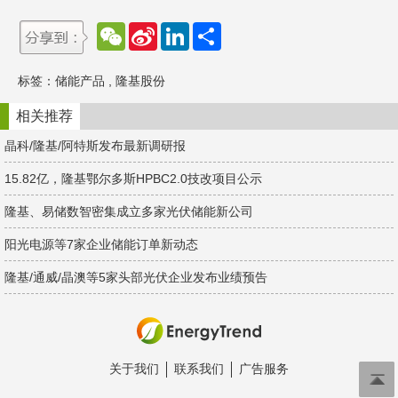
W
S
L
分
e
i
i
享
C
n
n
h
a
k
标签：
储能产品
,
隆基股份
a
W
e
t
e
d
i
I
相关推荐
b
n
o
晶科/隆基/阿特斯发布最新调研报
15.82亿，隆基鄂尔多斯HPBC2.0技改项目公示
隆基、易储数智密集成立多家光伏储能新公司
阳光电源等7家企业储能订单新动态
隆基/通威/晶澳等5家头部光伏企业发布业绩预告
关于我们
联系我们
广告服务