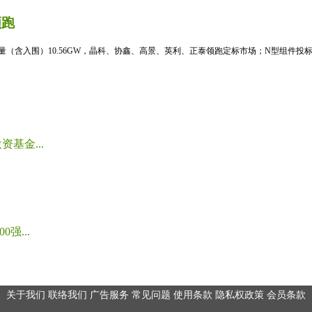
领跑
标量（含入围）10.56GW，晶科、协鑫、高景、英利、正泰领跑定标市场；N型组件投标均
基金...
强...
关于我们
联络我们
广告服务
常见问题
使用条款
隐私权政策
会员条款