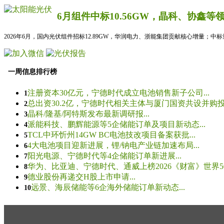
6月组件中标10.56GW，晶科、协鑫等
2026年6月，国内光伏组件招标12.89GW，华润电力、浙能集团贡献核心增量；中
一周信息排行榜
注册资本30亿元，宁德时代成立电池销售新子公司...
1
总出资30.2亿，宁德时代相关主体与厦门国资共设并购投资
2
晶科/隆基/阿特斯发布最新调研报...
3
派能科技、鹏辉能源等5企储能订单及项目新动态...
4
TCL中环忻州14GW BC电池技改项目备案获批...
5
4大电池项目迎新进展，锂/钠电产业链加速布局...
6
阳光电源、宁德时代等4企储能订单新进展...
7
华为、比亚迪、宁德时代、通威上榜2026《财富》世界500
8
德业股份再递交H股上市申请...
9
远景、海辰储能等6企海外储能订单新动态...
10