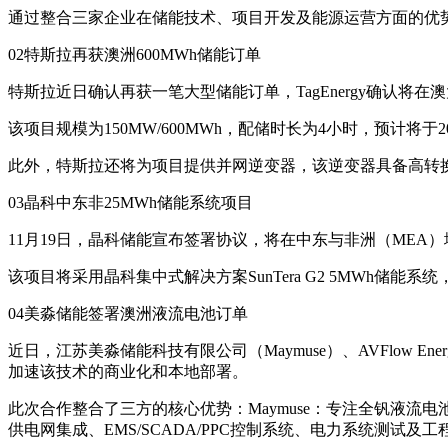
通过整合三家企业在储能技术、项目开发及能源运营方面的优
02特斯拉再获澳洲600MWh储能订单
特斯拉近日确认再获一笔大型储能订单，TagEnergy确认将在澳大利亚维多利亚
该项目规模为150MW/600MWh，配储时长为4小时，预计将于2
此外，特斯拉还将为项目提供并网逆变器，该逆变器具备高转
03晶科中东非25MWh储能系统项目
11月19日，晶科储能宣布签署协议，将在中东与非洲（MEA）
该项目将采用晶科集中式解决方案SunTera G2 5MWh
04美淼储能签署澳洲液流电池订单
近日，江苏美淼储能科技有限公司（Maymuse）、AVFlow En
加速该技术的商业化和本地部署。
此次合作整合了三方的核心优势：Maymuse：专注全钒液流电
供电网集成、EMS/SCADA/PPC控制系统、电力系统测试及工程