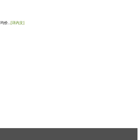
价...
[详内文]