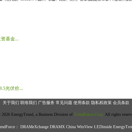
基金...
光伏价...
关于我们
联络我们
广告服务
常见问题
使用条款
隐私权政策
会员条款
2026 EnergyTrend, a Business Division of
TrendForce Corp.
All rights reser
ndForce：
DRAMeXchange
DRAMX China
WitsView
LEDinside
EnergyTre