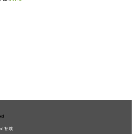
ved
nd
拓墣