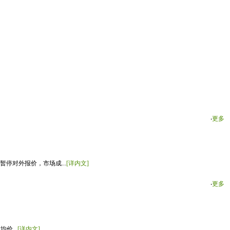
‧
更多
停对外报价，市场成...
[详内文]
‧
更多
价...
[详内文]