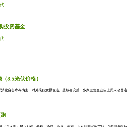
代
并购投资基金
代
（8.5光伏价格）
消化自备库存为主，对外采购意愿低迷。盐城会议后，多家主营企业自上周末起普遍暂
领跑
标量（含入围）10.56GW，晶科、协鑫、高景、英利、正泰领跑定标市场；N型组件投标均