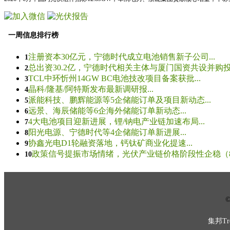
一周信息排行榜
注册资本30亿元，宁德时代成立电池销售新子公司...
1
总出资30.2亿，宁德时代相关主体与厦门国资共设并购投资
2
TCL中环忻州14GW BC电池技改项目备案获批...
3
晶科/隆基/阿特斯发布最新调研报...
4
派能科技、鹏辉能源等5企储能订单及项目新动态...
5
远景、海辰储能等6企海外储能订单新动态...
6
4大电池项目迎新进展，锂/钠电产业链加速布局...
7
阳光电源、宁德时代等4企储能订单新进展...
8
协鑫光电D1轮融资落地，钙钛矿商业化提速...
9
政策信号提振市场情绪，光伏产业链价格阶段性企稳（8.5
10
© 
集邦Tre