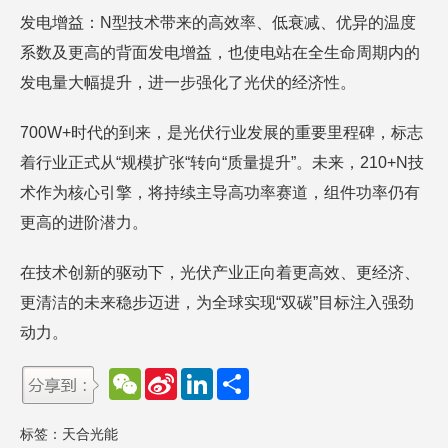
发电增益：N型技术带来的高效率、低衰减、优异的温度
系数及更高的背面发电增益，也使电站在全生命周期内的
发电量大幅提升，进一步强化了光伏的经济性。
700W+时代的到来，是光伏行业发展的重要里程碑，标志
着行业正式从“规模扩张“转向“质量提升”。未来，210+N技
术作为核心引擎，将持续主导高功率赛道，组件功率仍有
更高的进阶潜力。
在技术创新的驱动下，光伏产业正向着更高效、更经济、
更清洁的未来稳步迈进，为全球实现“双碳”目标注入强劲
动力。
W
S
L
分
e
i
i
享
C
n
n
h
a
k
标签：
天合光能
a
W
e