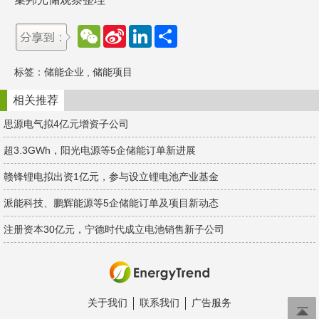
W
S
L
分
e
i
i
享
C
n
n
h
a
k
标签：
储能企业
,
储能项目
a
W
e
t
e
d
i
I
相关推荐
b
n
o
思源电气拟4亿元增资子公司
超3.3GWh，阳光电源等5企储能订单新进展
赣锋锂电拟出资1亿元，参与设立锂电池产业基金
派能科技、鹏辉能源等5企储能订单及项目新动态
注册资本30亿元，宁德时代成立电池销售新子公司
关于我们
联系我们
广告服务