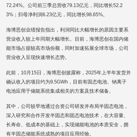
72.24%。公司前三季总营收79.13亿元，同比增长52.2
3%；归母净利润6.23亿元，同比增长98.65%。
海博思创业绩报告指出，利润同比大幅增长的原因主要系
营业收入较上年同期大幅增长。目前，海博思创在国内储
能市场占据较高市场份额，同时加速拓展全球市场，公司
营业收入呈现快速增长态势。
此前，10月15日，海博思创披露称，2025年上半年发货并
确认收入的项目约为9.5GWh，目前有固态电池、钠离子
电池应用于储能系统集成相关的方案及技术储备。
其中，公司较早地通过合资公司研发并布局半固态电池，
深入研究和合作开发半固态和固态电池技术，在大容量、
长寿命、低成本的基础上，实现储能电池的本质安全，拥
有半固态储能系统成熟的项目应用经验。