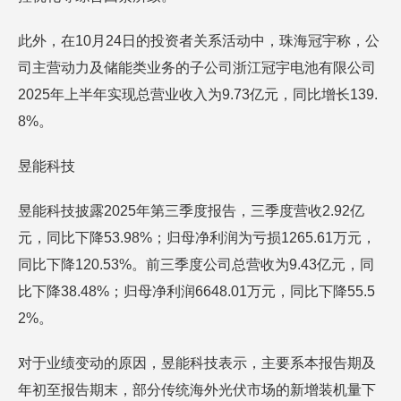
此外，在10月24日的投资者关系活动中，珠海冠宇称，公
司主营动力及储能类业务的子公司浙江冠宇电池有限公司
2025年上半年实现总营业收入为9.73亿元，同比增长139.
8%。
昱能科技
昱能科技披露2025年第三季度报告，三季度营收2.92亿
元，同比下降53.98%；归母净利润为亏损1265.61万元，
同比下降120.53%。前三季度公司总营收为9.43亿元，同
比下降38.48%；归母净利润6648.01万元，同比下降55.5
2%。
对于业绩变动的原因，昱能科技表示，主要系本报告期及
年初至报告期末，部分传统海外光伏市场的新增装机量下