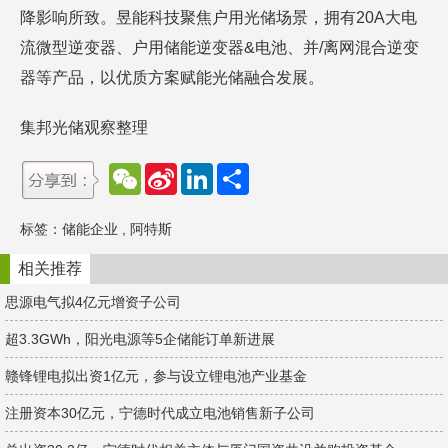
降影响所致。昱能科技聚焦户用光储场景，拥有20A大电
流微型逆变器、户用储能逆变器&电池、并/离网混合逆变
器等产品，以优质方案赋能光储融合发展。
集邦光储观察整理
W
S
L
分
e
i
i
享
C
n
n
h
a
k
标签：
储能企业
,
阿特斯
a
W
e
t
e
d
i
I
相关推荐
b
n
o
思源电气拟4亿元增资子公司
超3.3GWh，阳光电源等5企储能订单新进展
赣锋锂电拟出资1亿元，参与设立锂电池产业基金
注册资本30亿元，宁德时代成立电池销售新子公司