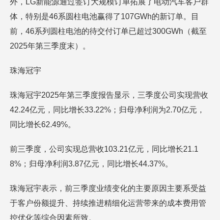
外，LG新能源通过签订大规模订单拓展了电动汽车客户群
体，特别是46系圆柱电池赢得了107GWh的新订单。目
前，46系列圆柱电池的待交付订单已超过300GWh（截至
2025年第三季度末）。
珠海冠宇
珠海冠宇2025年第三季度报告显示，三季度公司实现营收
42.24亿元，同比增长33.22%；归母净利润为2.70亿元，
同比增长62.49%。
前三季度，公司实现总营收103.21亿元，同比增长21.1
8%；归母净利润3.87亿元，同比增长44.37%。
珠海冠宇表示，前三季度业绩变化的主要原因主要系受益
于客户份额提升、持续推进精细化运营带来的成本费用管
控优化等综合因素所致。