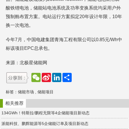
酸铁锂电池，储能站电池系统及功率变换系统均采用户外
预制舱布置方案。电站运行方案拟定20年设计年限，10年
换一次电池。
今年7月，中国电建集团青海工程有限公司以0.85元/Wh中
标该项目EPC总承包。
来源：北极星储能网
W
S
L
分
e
i
i
享
C
n
n
h
a
k
标签：
储能市场
,
储能项目
a
W
e
t
e
d
i
I
相关推荐
b
n
o
134GWh！特斯拉/鹏程无限等4企储能项目新动态
派能科技、鹏辉能源等5企储能订单及项目新动态