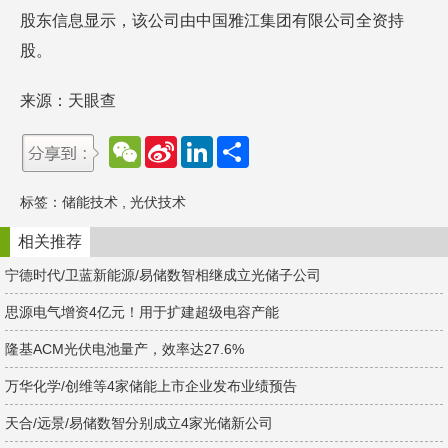
股东信息显示，该公司由中国雅江集团有限公司全资持
股。
来源：天眼查
W
S
L
分
e
i
i
享
C
n
n
h
a
k
标签：
储能技术
,
光伏技术
a
W
e
t
e
d
i
I
相关推荐
b
n
o
宁德时代/卫蓝新能源/易储数智相继成立光储子公司
思源电气增资4亿元！用于扩建超级电容产能
隆基ACM光伏电池量产，效率达27.6%
万华化学/创维等4家储能上市企业发布业绩预告
天合/远景/易储数智分别成立4家光储新公司