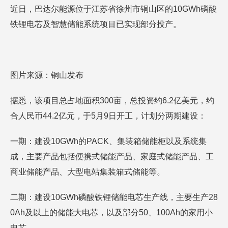
近日，巴达尔能源位于江苏省徐州市铜山区的10GWh磷酸
铁锂电芯及智慧储能系统项目已实现部分投产。
图片来源：铜山发布
据悉，该项目总占地面积300亩，总投资约6.2亿美元，约
合人民币44.2亿元，于5月9日开工，计划分两期建设：
一期：建设10GWh的PACK、集装箱储能柜以及系统集
成，主要产品包括便携式储能产品、家庭式储能产品、工
商业储能产品、大型电站集装箱式储能等。
二期：建设10GWh磷酸铁锂储能电芯生产线，主要生产28
0Ah及以上的储能大电芯，以及部分50、100Ah的家用小
电芯。