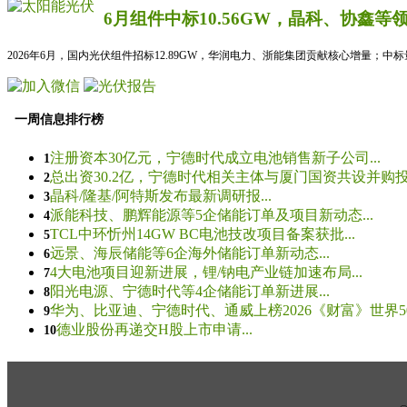
6月组件中标10.56GW，晶科、协鑫等
2026年6月，国内光伏组件招标12.89GW，华润电力、浙能集团贡献核心增量；中
一周信息排行榜
注册资本30亿元，宁德时代成立电池销售新子公司...
1
总出资30.2亿，宁德时代相关主体与厦门国资共设并购投资
2
晶科/隆基/阿特斯发布最新调研报...
3
派能科技、鹏辉能源等5企储能订单及项目新动态...
4
TCL中环忻州14GW BC电池技改项目备案获批...
5
远景、海辰储能等6企海外储能订单新动态...
6
4大电池项目迎新进展，锂/钠电产业链加速布局...
7
阳光电源、宁德时代等4企储能订单新进展...
8
华为、比亚迪、宁德时代、通威上榜2026《财富》世界500
9
德业股份再递交H股上市申请...
10