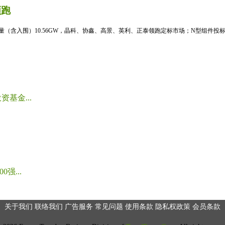
领跑
标量（含入围）10.56GW，晶科、协鑫、高景、英利、正泰领跑定标市场；N型组件投标均
基金...
强...
关于我们
联络我们
广告服务
常见问题
使用条款
隐私权政策
会员条款