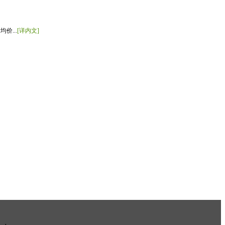
价...
[详内文]