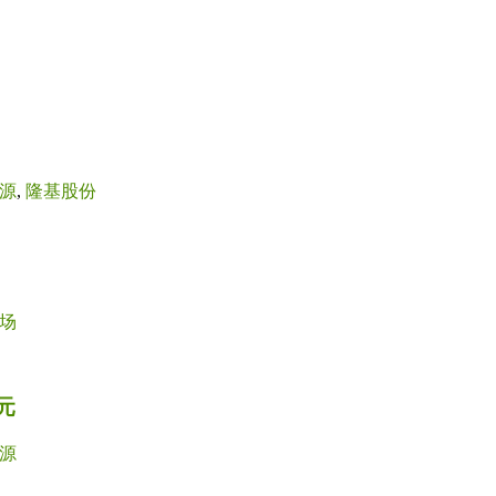
源
,
隆基股份
场
元
源