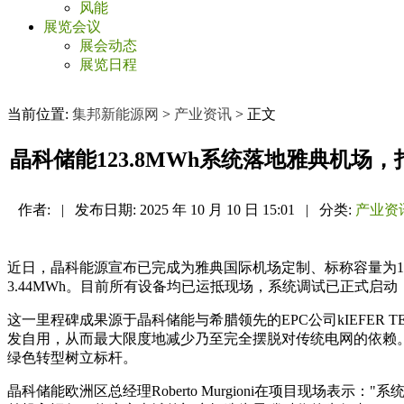
风能
展览会议
展会动态
展览日程
当前位置:
集邦新能源网
>
产业资讯
> 正文
晶科储能123.8MWh系统落地雅典机场
作者:
|
发布日期:
2025 年 10 月 10 日 15:01
|
分类:
产业资
近日，晶科能源宣布已完成为雅典国际机场定制、标称容量为1
3.44MWh。目前所有设备均已运抵现场，系统调试已正式
这一里程碑成果源于晶科储能与希腊领先的EPC公司kIEFER T
发自用，从而最大限度地减少乃至完全摆脱对传统电网的依赖。根
绿色转型树立标杆。
晶科储能欧洲区总经理Roberto Murgioni在项目现场表