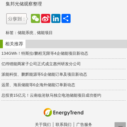
集邦光储观察整理
W
S
L
分
e
i
i
享
C
n
n
h
a
k
标签：
储能系统
,
储能项目
a
W
e
t
e
d
i
I
相关推荐
b
n
o
134GWh！特斯拉/鹏程无限等4企储能项目新动态
亿纬锂能两家子公司正式成立惠州研发分公司
派能科技、鹏辉能源等5企储能订单及项目新动态
远景、海辰储能等6企海外储能订单新动态
总投资15亿元！云南临沧耿马独立电池储能项目成功签约
关于我们
联系我们
广告服务