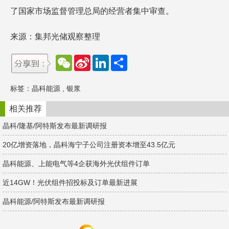
了国家市场监督管理总局的经营者集中审查。
来源：集邦光储观察整理
W
S
L
分
e
i
i
享
C
n
n
h
a
k
标签：
晶科能源
,
银浆
a
W
e
t
e
d
i
I
相关推荐
b
n
o
晶科/隆基/阿特斯发布最新调研报
20亿增资落地，晶科海宁子公司注册资本增至43.5亿元
晶科能源、上能电气等4企获海外光伏组件订单
近14GW！光伏组件招投标及订单最新进展
晶科能源/阿特斯发布最新调研报