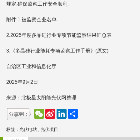
规定,确保监察工作安全顺利。
附件:1.被监察企业名单
2.2025年度多晶硅行业专项节能监察结果汇总表
3.《多晶硅行业能耗专项监察工作手册》(原文)
自治区工业和信息化厅
2025年9月2日
来源：北极星太阳能光伏网整理
W
S
L
分
e
i
i
享
C
n
n
h
a
k
标签：
光伏电站
,
光伏项目
a
W
e
t
e
d