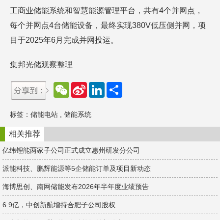
工商业储能系统和智慧能源管理平台，共有4个并网点，
每个并网点4台储能设备，最终实现380V低压侧并网，项
目于2025年6月完成并网投运。
集邦光储观察整理
W
S
L
分
e
i
i
享
C
n
n
h
a
k
标签：
储能电站
,
储能系统
a
W
e
t
e
d
i
I
相关推荐
b
n
o
亿纬锂能两家子公司正式成立惠州研发分公司
派能科技、鹏辉能源等5企储能订单及项目新动态
海博思创、南网储能发布2026年半年度业绩预告
6.9亿，中创新航增持合肥子公司股权