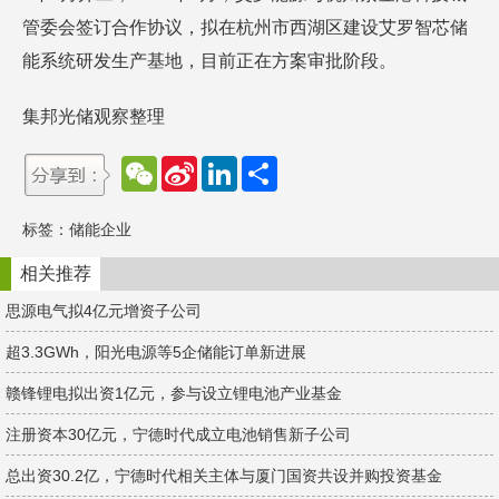
管委会签订合作协议，拟在杭州市西湖区建设艾罗智芯储
能系统研发生产基地，目前正在方案审批阶段。
集邦光储观察整理
W
S
L
分
e
i
i
享
C
n
n
h
a
k
标签：
储能企业
a
W
e
t
e
d
i
I
相关推荐
b
n
o
思源电气拟4亿元增资子公司
超3.3GWh，阳光电源等5企储能订单新进展
赣锋锂电拟出资1亿元，参与设立锂电池产业基金
注册资本30亿元，宁德时代成立电池销售新子公司
总出资30.2亿，宁德时代相关主体与厦门国资共设并购投资基金