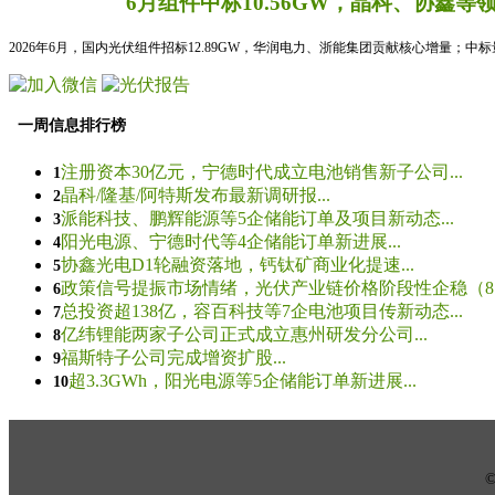
6月组件中标10.56GW，晶科、协鑫等
2026年6月，国内光伏组件招标12.89GW，华润电力、浙能集团贡献核心增量；中
一周信息排行榜
注册资本30亿元，宁德时代成立电池销售新子公司...
1
晶科/隆基/阿特斯发布最新调研报...
2
派能科技、鹏辉能源等5企储能订单及项目新动态...
3
阳光电源、宁德时代等4企储能订单新进展...
4
协鑫光电D1轮融资落地，钙钛矿商业化提速...
5
政策信号提振市场情绪，光伏产业链价格阶段性企稳（8.5
6
总投资超138亿，容百科技等7企电池项目传新动态...
7
亿纬锂能两家子公司正式成立惠州研发分公司...
8
福斯特子公司完成增资扩股...
9
超3.3GWh，阳光电源等5企储能订单新进展...
10
© 