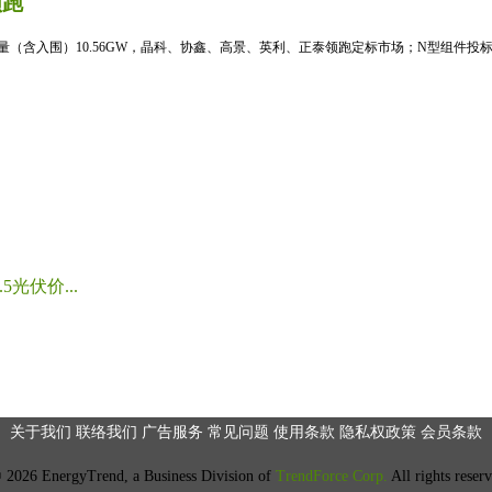
领跑
标量（含入围）10.56GW，晶科、协鑫、高景、英利、正泰领跑定标市场；N型组件投标均
光伏价...
关于我们
联络我们
广告服务
常见问题
使用条款
隐私权政策
会员条款
2026 EnergyTrend, a Business Division of
TrendForce Corp.
All rights reser