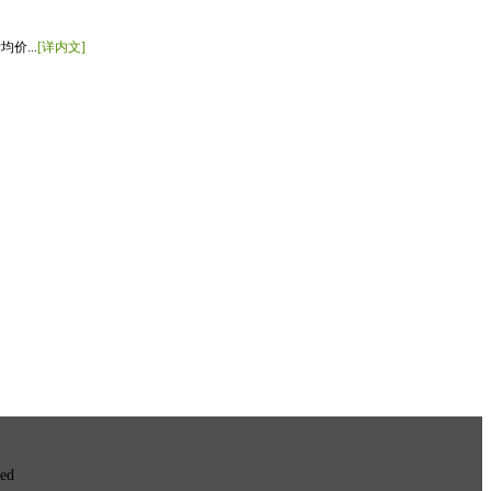
价...
[详内文]
ved