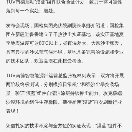
TÜV南德启动“漠蓝”组件联合验证计划，致力于将可靠性
落到每一个实处、细处。
发布会现场，国检集团光伏院副院长李娜介绍道，国检集
团在新疆吐鲁番建立了干热沙尘实证基地，该实证基地夏
季地表温度可达80℃以上，昼夜温差大、大风沙尘频发，
具有典型的沙戈荒气候环境，基地具备完善的设施和专业
的技术团队，欢迎晶澳在此接受考验。
TÜV南德智慧能源部运营总监张祝林则表示，双方将开展
两阶段终极测试，分别模拟日常积尘和强沙尘暴突袭场
景，验证“漠蓝”组件自清洁涂层持续抑尘能力、攻克极端
沙漠环境的组件生存极限。期待晶澳“漠蓝”再次刷新行业
表现！
凭借扎实的技术积淀与全方位的实证表现，“漠蓝”组件不