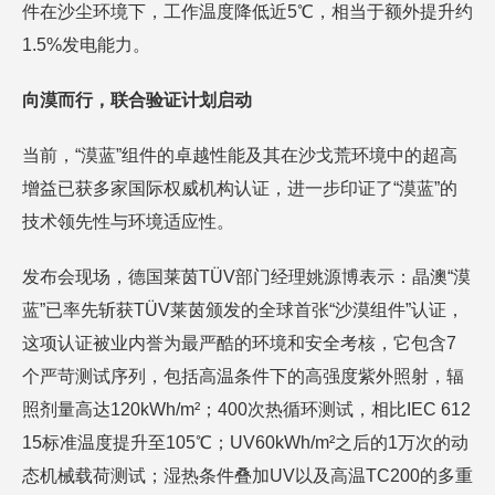
件在沙尘环境下，工作温度降低近5℃，相当于额外提升约
1.5%发电能力。
向漠而行，联合验证计划启动
当前，“漠蓝”组件的卓越性能及其在沙戈荒环境中的超高
增益已获多家国际权威机构认证，进一步印证了“漠蓝”的
技术领先性与环境适应性。
发布会现场，德国莱茵TÜV部门经理姚源博表示：晶澳“漠
蓝”已率先斩获TÜV莱茵颁发的全球首张“沙漠组件”认证，
这项认证被业内誉为最严酷的环境和安全考核，它包含7
个严苛测试序列，包括高温条件下的高强度紫外照射，辐
照剂量高达120kWh/m²；400次热循环测试，相比IEC 612
15标准温度提升至105℃；UV60kWh/m²之后的1万次的动
态机械载荷测试；湿热条件叠加UV以及高温TC200的多重