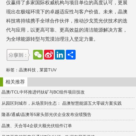
仅赢得了多家国际权威机构与项目单位的高度认可，更展
现出在极端环境下的卓越适应性与客户价值。未来，晶澳
科技将持续携手全球合作伙伴，推动沙戈荒光伏技术的迭
代与应用，以更高可靠、更高效益的清洁能源解决方案，
为全球能源转型与荒漠治理注入坚定力量。
W
S
L
分
e
i
i
享
C
n
n
h
a
k
标签：
晶澳科技
,
莱茵TUV
a
W
e
t
e
d
i
I
相关推荐
b
n
o
晶澳/TCL中环推进钙钛矿与BC组件项目技改
从园区到城市，从场景到生态： 晶澳智慧能源五大零碳方案实践
隆基/通威/晶澳等5家头部光伏企业发布业绩预告
晶澳、天合等4企获大额光伏组件订单