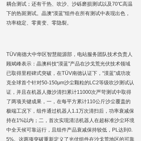
耦合测试；还有干热、吹沙、沙砾磨损测试以及70℃高温
下的热斑测试。晶澳“漠蓝”组件在所有测试中表现出色，
功率稳定、零黄变、零隐裂。
TÜV南德大中华区智慧能源部，电站服务团队技术负责人
顾斌峰表示：晶澳科技“漠蓝”产品在沙戈荒光伏技术领域
已取得里程碑式突破，在TÜV南德认证下，“漠蓝”成功攻
克全球首个针对50-150μm沙尘颗粒的LC2等级吹沙测试认
证，并且在机器人撒沙清扫累计11000次严苛测试中取得
了两项关键成果，一，在每平方累计110公斤沙尘覆盖的
极端工况下，组件通过机器人1.1万次清扫后，功率衰减保
持在1%以内；二，首次实现清洁机器人在超标准沙尘环境
中全天候可靠运行，且组件产品衰减保持较低，PL达到0.
5%。这两项突破重新定义了光伏组件在沙戈荒地区的可靠