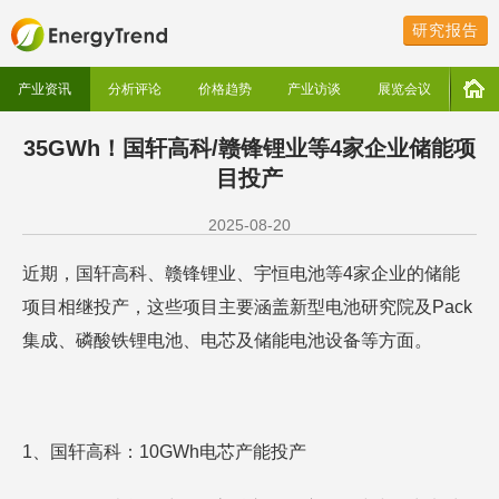
研究报告
产业资讯
分析评论
价格趋势
产业访谈
展览会议
35GWh！国轩高科/赣锋锂业等4家企业储能项
目投产
2025-08-20
近期，国轩高科、赣锋锂业、宇恒电池等4家企业的储能
项目相继投产，这些项目主要涵盖新型电池研究院及Pack
集成、磷酸铁锂电池、电芯及储能电池设备等方面。
1、国轩高科：10GWh电芯产能投产