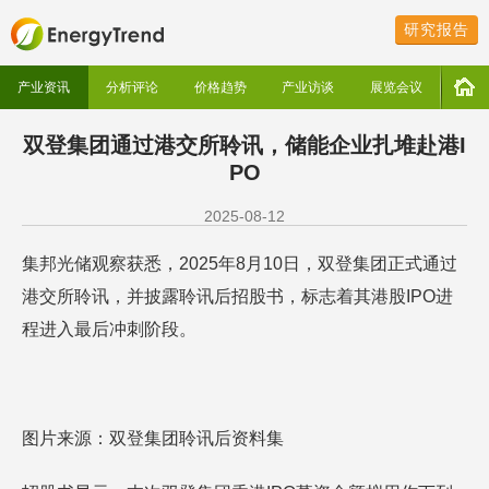
研究报告
产业资讯
分析评论
价格趋势
产业访谈
展览会议
双登集团通过港交所聆讯，储能企业扎堆赴港I
PO
2025-08-12
集邦光储观察获悉，2025年8月10日，双登集团正式通过
港交所聆讯，并披露聆讯后招股书，标志着其港股IPO进
程进入最后冲刺阶段。
图片来源：双登集团聆讯后资料集