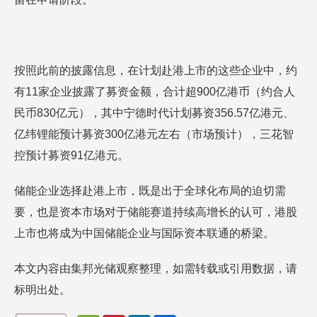
按照此前的披露信息，在计划赴港上市的这些企业中，约
有11家企业披露了募资金额，合计超900亿港币（约合人
民币830亿元），其中宁德时代计划募资356.57亿港元、
亿纬锂能预计募资300亿港元左右（市场预计），三花智
控预计募资91亿港元。
储能企业选择赴港上市，既是出于全球化布局的迫切需
要，也是资本市场对于储能赛道持续高增长的认可，港股
上市也将成为中国储能企业与国际资本联通的桥梁。
本文内容由集邦光储观察整理，如需转载或引用数据，请
标明出处。