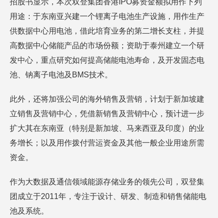
招股书显示，本次双登集团香港IPO募资金额拟用作下列
用途：于东南亚兴建一个锂离子电池生产设施，用作生产
供数据中心用电池，借此培育业务的第二增长支柱，并提
高数据中心储能产品的市场份额；资助于泰州建立一个研
发中心，重点研究如何提高储能电池寿命，及开发固态电
池、钠离子电池及BMS技术。
此外，还将加强公司的海外销售及营销，计划于新加坡建
立销售及营销中心，凭借新销售及营销中心，预计进一步
扩大其在东南亚（特别是新加坡、马来西亚及印度）的业
务增长；以及用作拨付营运资金及其他一般企业用途所需
资金。
作为大数据及通信领域能源存储业务的领先公司，双登集
团成立于2011年，专注于设计、研发、制造和销售储能电
池及系统。