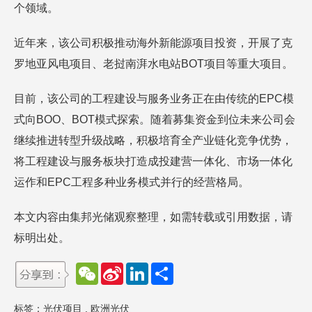
个领域。
近年来，该公司积极推动海外新能源项目投资，开展了克
罗地亚风电项目、老挝南湃水电站BOT项目等重大项目。
目前，该公司的工程建设与服务业务正在由传统的EPC模
式向BOO、BOT模式探索。随着募集资金到位未来公司会
继续推进转型升级战略，积极培育全产业链化竞争优势，
将工程建设与服务板块打造成投建营一体化、市场一体化
运作和EPC工程多种业务模式并行的经营格局。
本文内容由集邦光储观察整理，如需转载或引用数据，请
标明出处。
W
S
L
分
e
i
i
享
C
n
n
h
a
k
标签：
光伏项目
,
欧洲光伏