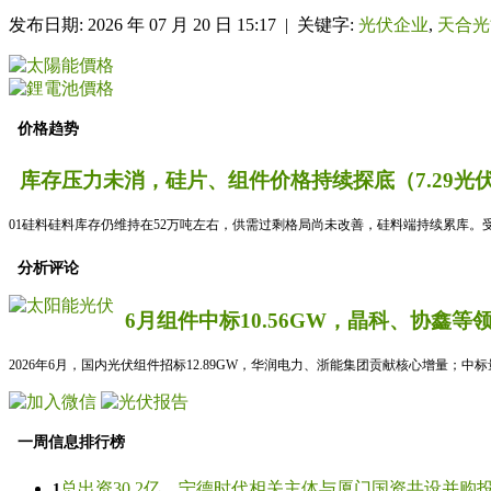
发布日期: 2026 年 07 月 20 日 15:17 | 关键字:
光伏企业
,
天合光
价格趋势
库存压力未消，硅片、组件价格持续探底（7.29光
01硅料硅料库存仍维持在52万吨左右，供需过剩格局尚未改善，硅料端持续累库。
分析评论
6月组件中标10.56GW，晶科、协鑫等
2026年6月，国内光伏组件招标12.89GW，华润电力、浙能集团贡献核心增量；中
一周信息排行榜
总出资30.2亿，宁德时代相关主体与厦门国资共设并购投资
1