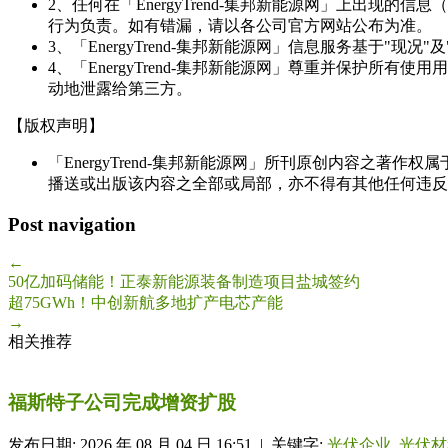
2、任何在「EnergyTrend-集邦新能源网」上出
行为负责。如有错漏，请以各公司官方网站公布为准。
3、「EnergyTrend-集邦新能源网」信息服务基于"
4、「EnergyTrend-集邦新能源网」尊重并保护
动地泄露给第三方。
【版权声明】
「EnergyTrend-集邦新能源网」所刊原创内容之著作
播送或出版该内容之全部或局部，亦不得有其他任何违反
Post navigation
←
50亿加码储能！正泰新能源装备制造项目盐城签约
超75GWh！中创新航多地扩产电芯产能
→
相关推荐
福斯特子公司完成增资扩股
发布日期: 2026 年 08 月 04 日 16:51 | 关键字:
光伏企业
,
光伏材