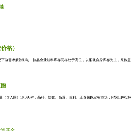
能
伏价格）
受下游需求疲软影响，拉晶企业硅料库存同样处于高位，以消耗自身库存为主，采购意愿
领跑
标量（含入围）10.56GW，晶科、协鑫、高景、英利、正泰领跑定标市场；N型组件投标均
基金...