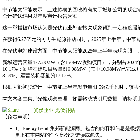
中节能太阳能表示，上述款项的回收将有助于增加公司的现金
会计确认结果以年度审计报告为准。
这一举措被市场认为是光伏行业补贴拖欠现象得到一定程度缓
在获得6.27亿元的可再生能源补助同时，2025年上半年，
在光伏电站建设方面，中节能太阳能2025年上半年表现亮眼，
新增运营容量477.29MW（含150MW收购项目），分别占202
10.17%；新增在建项目容量610.98MW（其中10.98MW已
8.59%、运营装机容量的17.12%。
根据内部初步统计，中节能上半年发电量41.59亿千瓦时，较去年同期
本文内容由集邦光储观察整理；如需转载或引用数据，请标明
光伏企业
光伏补贴
【免责声明】
1、EnergyTrend-集邦新能源网」包含的内容和
更正在本网站的任何部分之错误或疏失。