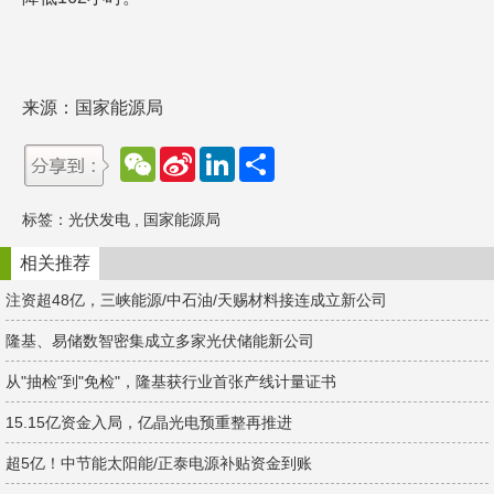
来源：国家能源局
W
S
L
分
e
i
i
享
C
n
n
h
a
k
标签：
光伏发电
,
国家能源局
a
W
e
t
e
d
i
I
相关推荐
b
n
o
注资超48亿，三峡能源/中石油/天赐材料接连成立新公司
隆基、易储数智密集成立多家光伏储能新公司
从"抽检"到"免检"，隆基获行业首张产线计量证书
15.15亿资金入局，亿晶光电预重整再推进
超5亿！中节能太阳能/正泰电源补贴资金到账