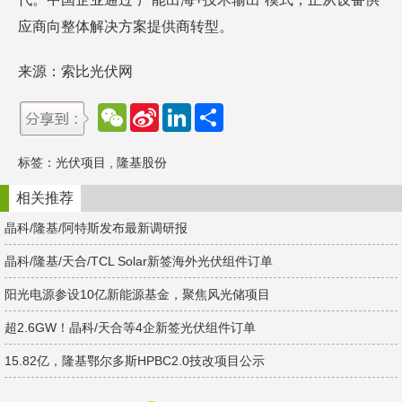
应商向整体解决方案提供商转型。
来源：索比光伏网
W
S
L
分
e
i
i
享
C
n
n
h
a
k
标签：
光伏项目
,
隆基股份
a
W
e
t
e
d
i
I
相关推荐
b
n
o
晶科/隆基/阿特斯发布最新调研报
晶科/隆基/天合/TCL Solar新签海外光伏组件订单
阳光电源参设10亿新能源基金，聚焦风光储项目
超2.6GW！晶科/天合等4企新签光伏组件订单
15.82亿，隆基鄂尔多斯HPBC2.0技改项目公示