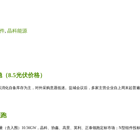
件
,
晶科能源
（8.5光伏价格）
消化自备库存为主，对外采购意愿低迷。盐城会议后，多家主营企业自上周末起普遍暂
领跑
标量（含入围）10.56GW，晶科、协鑫、高景、英利、正泰领跑定标市场；N型组件投标均