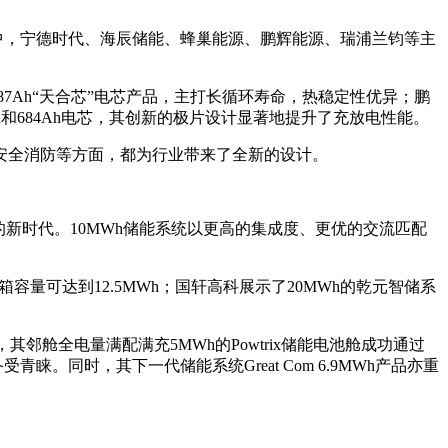
中，宁德时代、海辰储能、蜂巢能源、鹏辉能源、瑞浦兰钧等主
7Ah“天合芯”电芯产品，主打长循环寿命，热稳定性优异；鹏
7Ah和684Ah电芯，其创新的极片设计显著地提升了充放电性能。
安全消防等方面，都为行业带来了全新的设计。
新时代。10MWh储能系统以更高的集成度、更优的交流匹配
的集装箱容量可达到12.5MWh；国轩高科展示了20MWh的乾元智储系
，其邻舱全电量满配满充5MWh的Powtrix储能电池舱成功通过
受青睐。同时，其下一代储能系统Great Com 6.9MWh产品亦重