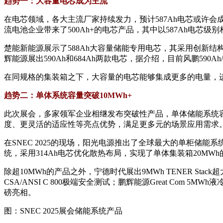
趋势一：大容量电芯成为主流
在电芯领域，各大主流厂家持续发力，预计587Ah电芯或许
流电池企业带来了500Ah+的电芯产品，其中以587Ah电芯级
楚能新能源展示了588Ah大容量储能专用电芯，其采用创新结
辉能源展出590Ah和684Ah两款电芯，据介绍，目前风鹏590
在同规格的集装箱之下，大容量的电芯能够集成更多的电量，
趋势二：单体系统容量突破10MWh+
此次展会，多家领军企业相继发布突破性产品，单体储能系统容
度、更灵活的适应性等亮点优势，满足更多元的场景应用需求
在SNEC 2025的现场，阳光电源推出了全球最大的单柜储能系统Po
统，采用314Ah电芯优化散热布局，实现了单体集装箱20MW
除超10MWh的产品之外，宁德时代展出9MWh TENER St
CSA/ANSI C 800极端安全测试；鹏辉能源Great Com
磅亮相。
图：SNEC 2025展会储能系统产品