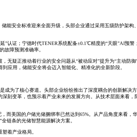
上，储能安全标准迎来全面升级，头部企业通过采用五级防护架构
通过“零蔓延”认证；宁德时代TENER系统配备±0.1℃精度的“天眼”AI预
2%的故障预测准确率。
无疑正推动着行业的安全问题从“被动应对”提升为“主动防御”
且得到应用，储能安全将会迈入智能化、精准化的全新阶段。
，而是成为了核心赛道。头部企业纷纷推出了深度耦合的创新解决
的深刻变革，也预示着产业未来的发展方向。从技术层面来看，
配，而美国的户储光储捆绑率已然达到65%。从产品角度来看，
”全链条的光储智慧能源解决方案。
重塑着产业格局。