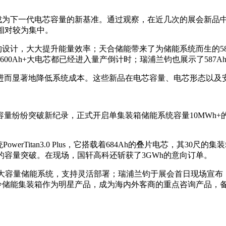
会成为下一代电芯容量的新基准。通过观察，在近几次的展会新品
别相对较为集中。
构设计，大大提升能量效率；天合储能带来了为储能系统而生的58
Ah/600Ah+大电芯都已经进入量产倒计时；瑞浦兰钧也展示了58
进而显著地降低系统成本。这些新品在电芯容量、电芯形态以及
量纷纷突破新纪录，正式开启单集装箱储能系统容量10MWh+的
。
werTitan3.0 Plus，它搭载着684Ah的叠片电芯，其30尺
h的容量突破。在现场，国轩高科还斩获了3GWh的意向订单。
ack超大容量储能系统，支持灵活部署；瑞浦兰钧于展会首日现场宣布
 5MWh液冷储能集装箱作为明星产品，成为海内外客商的重点咨询产品，备