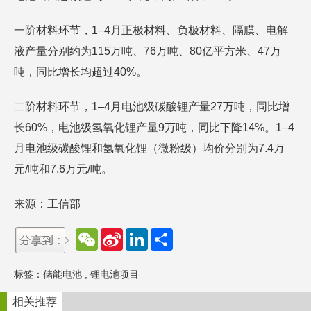
一阶材料环节，1–4月正极材料、负极材料、隔膜、电解
液产量分别约为115万吨、76万吨、80亿平方米、47万
吨，同比增长均超过40%。
二阶材料环节，1–4月电池级碳酸锂产量27万吨，同比增
长60%，电池级氢氧化锂产量9万吨，同比下降14%。1–4
月电池级碳酸锂和氢氧化锂（微粉级）均价分别为7.4万
元/吨和7.6万元/吨。
来源：工信部
W
S
L
分
e
i
i
享
C
n
n
h
a
k
标签：
储能电池
,
锂电池项目
a
W
e
t
e
d
i
I
相关推荐