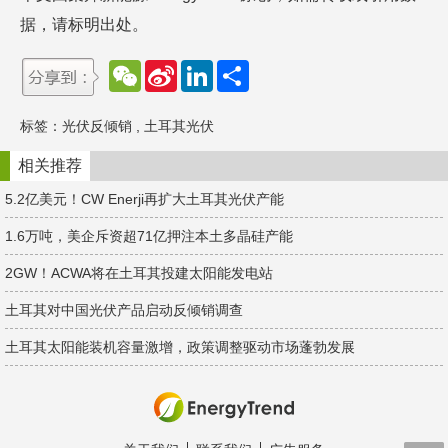
据，请标明出处。
W
S
L
分
e
i
i
享
C
n
n
h
a
k
标签：
光伏反倾销
,
土耳其光伏
a
W
e
t
e
d
i
I
相关推荐
b
n
o
5.2亿美元！CW Enerji再扩大土耳其光伏产能
1.6万吨，美企斥资超71亿押注本土多晶硅产能
2GW！ACWA将在土耳其投建太阳能发电站
土耳其对中国光伏产品启动反倾销调查
土耳其太阳能装机容量激增，政策调整驱动市场蓬勃发展