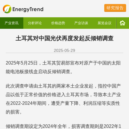
研究报告
产业资讯
分析评论
价格趋势
产业访谈
展览会议
土耳其对中国光伏再度发起反倾销调查
2025-05-29
2025年5月25日，土耳其贸易部宣布对原产于中国的太阳
能电池板接线盒启动反倾销调查。
此次调查申请由土耳其的两家本土企业发起，指控中国产
品以低于正常价值的价格进入土耳其市场，导致本土产业
在2022-2024年期间，遭受产量下降、利润压缩等实质性
的损害。
倾销调查期设定为2024年全年，损害调查期则是2022年1