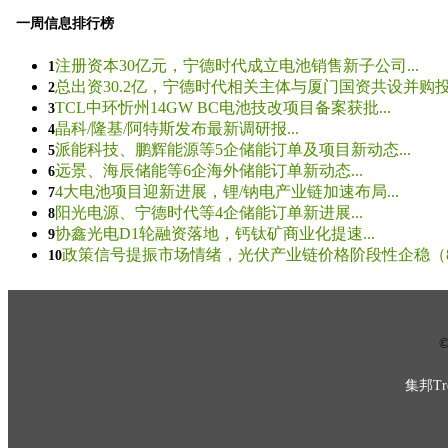
一周信息排行榜
注册资本30亿元，宁德时代成立电池销售新子公司...
1
总出资30.2亿，宁德时代相关主体与厦门国资共设并购投资
2
TCL中环忻州14GW BC电池技改项目备案获批...
3
晶科/隆基/阿特斯发布最新调研报...
4
派能科技、鹏辉能源等5企储能订单及项目新动态...
5
远景、海辰储能等6企海外储能订单新动态...
6
4大电池项目迎新进展，锂/钠电产业链加速布局...
7
阳光电源、宁德时代等4企储能订单新进展...
8
协鑫光电D1轮融资落地，钙钛矿商业化提速...
9
政策信号提振市场情绪，光伏产业链价格阶段性企稳（8.5
10
© 
集邦Tre