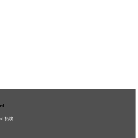
ved
nd
拓墣