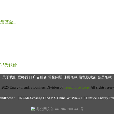
基金...
光伏价...
关于我们
联络我们
广告服务
常见问题
使用条款
隐私权政策
会员条款
2026 EnergyTrend, a Business Division of
TrendForce Corp.
All rights reser
ndForce：
DRAMeXchange
DRAMX China
WitsView
LEDinside
EnergyTre
粤公网安备 44030402006441号