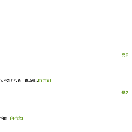
‧
更多
停对外报价，市场成...
[详内文]
‧
更多
价...
[详内文]