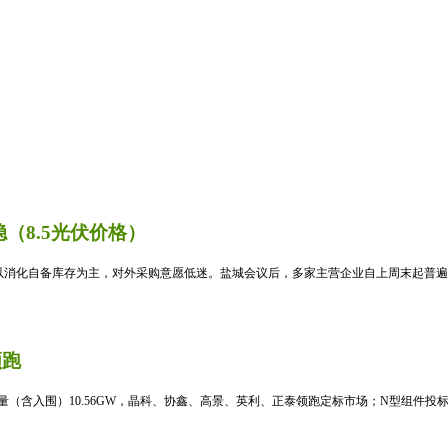
（8.5光伏价格）
消化自备库存为主，对外采购意愿低迷。盐城会议后，多家主营企业自上周末起普遍暂
领跑
标量（含入围）10.56GW，晶科、协鑫、高景、英利、正泰领跑定标市场；N型组件投标均