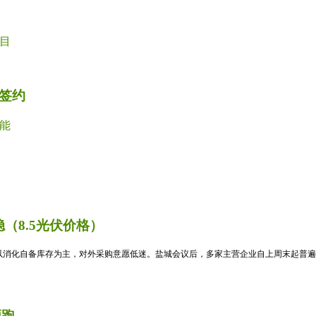
目
签约
能
（8.5光伏价格）
消化自备库存为主，对外采购意愿低迷。盐城会议后，多家主营企业自上周末起普遍暂
领跑