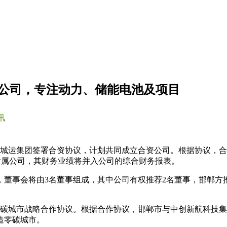
资公司，专注动力、储能电池及项目
讯
市城运集团签署合资协议，计划共同成立合资公司。根据协议，合
的附属公司，其财务业绩将并入公司的综合财务报表。
董事会将由3名董事组成，其中公司有权推荐2名董事，邯郸方
零碳城市战略合作协议。根据合作协议，邯郸市与中创新航科技
造零碳城市。