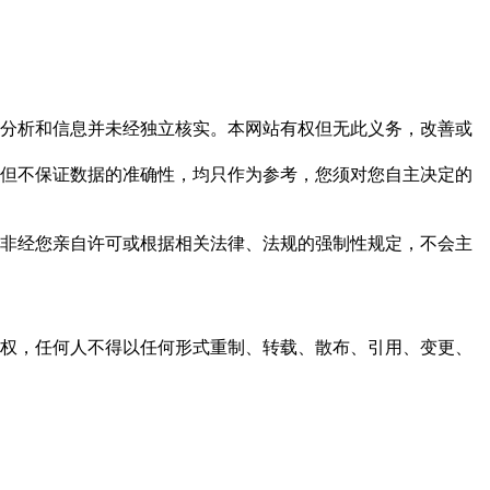
但这些分析和信息并未经独立核实。本网站有权但无此义务，改善或
，力求但不保证数据的准确性，均只作为参考，您须对您自主决定的
资料，非经您亲自许可或根据相关法律、法规的强制性规定，不会主
之同意或授权，任何人不得以任何形式重制、转载、散布、引用、变更、