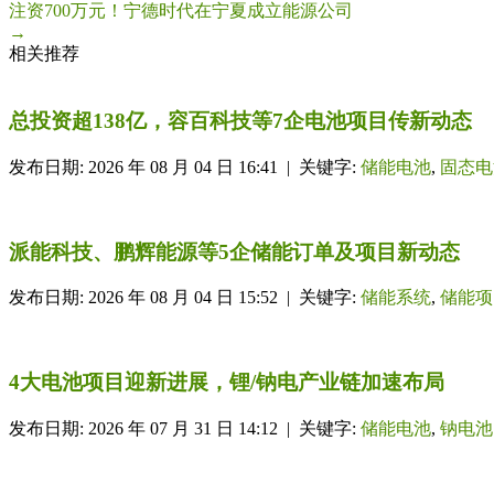
注资700万元！宁德时代在宁夏成立能源公司
→
相关推荐
总投资超138亿，容百科技等7企电池项目传新动态
发布日期: 2026 年 08 月 04 日 16:41 | 关键字:
储能电池
,
固态电
派能科技、鹏辉能源等5企储能订单及项目新动态
发布日期: 2026 年 08 月 04 日 15:52 | 关键字:
储能系统
,
储能项
4大电池项目迎新进展，锂/钠电产业链加速布局
发布日期: 2026 年 07 月 31 日 14:12 | 关键字:
储能电池
,
钠电池