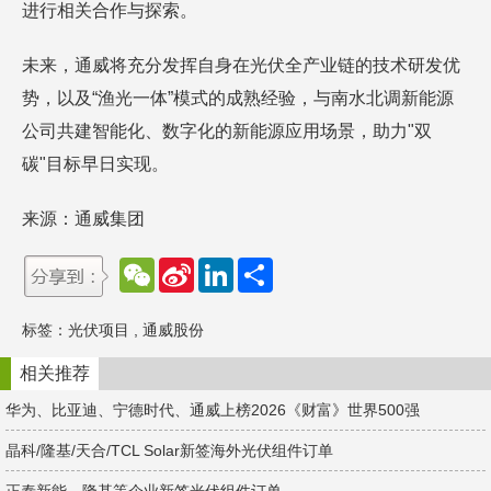
进行相关合作与探索。
未来，通威将充分发挥自身在光伏全产业链的技术研发优
势，以及“渔光一体”模式的成熟经验，与南水北调新能源
公司共建智能化、数字化的新能源应用场景，助力"双
碳"目标早日实现。
来源：通威集团
W
S
L
分
e
i
i
享
C
n
n
h
a
k
标签：
光伏项目
,
通威股份
a
W
e
t
e
d
i
I
相关推荐
b
n
o
华为、比亚迪、宁德时代、通威上榜2026《财富》世界500强
晶科/隆基/天合/TCL Solar新签海外光伏组件订单