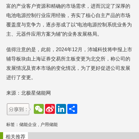
富的产业客户资源和精确的市场需求，进而沉淀了深厚的
电池电源控制行业应用经验，夯实了核心自主产品的市场
覆盖度与竞争力，逐步形成了以“电池电源控制系统业务为
主、元器件应用方案为辅”的业务发展格局。
值得注意的是，此前，2024年12月，沛城科技将申报上市
辅导板块由上海证券交易所主板变更为北交所，称公司的
发展情况及资本市场的变化情况，为了更好促进公司发展
进行了变更。
来源：北极星储能网
W
S
L
分
e
i
i
享
C
n
n
h
a
k
标签：
储能企业
,
户用储能
a
W
e
t
e
d
i
I
相关推荐