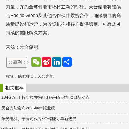
力量，并为全球储能市场树立新的标杆。天合储能将继续
与Pacific Green及其他合作伙伴紧密合作，确保项目的高
质量建设和运营，为投资机构和客户提供稳定、可靠及可
持续的储能解决方案。
来源：天合储能
W
S
L
分
e
i
i
享
C
n
n
h
a
k
标签：
储能项目
,
天合光能
a
W
e
t
e
d
i
I
相关推荐
b
n
o
134GWh！特斯拉/鹏程无限等4企储能项目新动态
天合光能发布2026半年报业绩
阳光电源、宁德时代等4企储能订单新进展