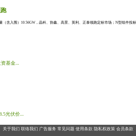
领跑
标量（含入围）10.56GW，晶科、协鑫、高景、英利、正泰领跑定标市场；N型组件投标均
基金...
光伏价...
关于我们
联络我们
广告服务
常见问题
使用条款
隐私权政策
会员条款