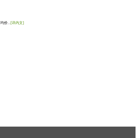
价...
[详内文]