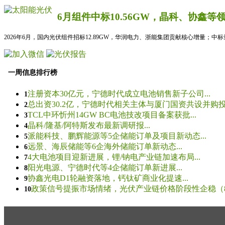
6月组件中标10.56GW，晶科、协鑫等
2026年6月，国内光伏组件招标12.89GW，华润电力、浙能集团贡献核心增量；中
一周信息排行榜
注册资本30亿元，宁德时代成立电池销售新子公司...
1
总出资30.2亿，宁德时代相关主体与厦门国资共设并购投资
2
TCL中环忻州14GW BC电池技改项目备案获批...
3
晶科/隆基/阿特斯发布最新调研报...
4
派能科技、鹏辉能源等5企储能订单及项目新动态...
5
远景、海辰储能等6企海外储能订单新动态...
6
4大电池项目迎新进展，锂/钠电产业链加速布局...
7
阳光电源、宁德时代等4企储能订单新进展...
8
协鑫光电D1轮融资落地，钙钛矿商业化提速...
9
政策信号提振市场情绪，光伏产业链价格阶段性企稳（8.5
10