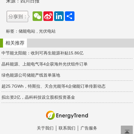
来源：四川日报
W
S
L
分
e
i
i
享
C
n
n
h
a
k
标签：
储能电站
,
光伏电站
a
W
e
t
e
d
i
I
相关推荐
b
n
o
中节能太阳能：收到可再生能源补贴15.86亿
晶科能源、上能电气等4企获海外光伏组件订单
绿色能源公司储能产线首单落地
超25.7GWh，特斯拉、天合光能等4企储能订单传新动态
拟出资2亿，晶科科技设立股权投资基金
关于我们
联系我们
广告服务