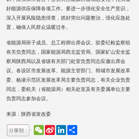
好能源供应保障各项工作。要进一步强化安全生产意识，
深入开展风险隐患排查，抓好突出问题整治，强化应急处
置，确保人民群众温暖过冬。
省能源局班子成员、总工程师出席会议。驻委纪检监察组
有关负责同志，国家能源局西北监管局、国家矿山安全监
察局陕西局以及省级有关部门处室负责同志应邀出席会
议。各设区市发展改革、能源主管部门、韩城市发展改革
委、杨凌示范区发展改革局主要负责同志，有关企业负责
同志，委机关（省能源局）相关处室及有关委属单位主要
负责同志参加会议。
来源：陕西省发改委
W
S
L
分
e
i
i
享
C
n
n