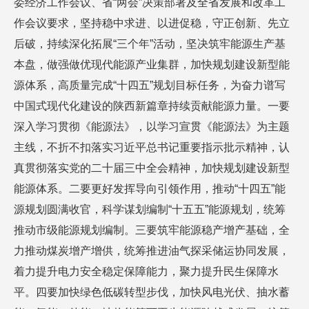
委经济工作会议、省“两会”决策部署及全省发展和改革工
作会议要求，坚持稳中求进、以进促稳，守正创新、先立
后破，持续深化拓展“三个年”活动，坚决筑牢能源生产基
本盘，做强做优现代能源产业集群，加快规划建设新型能
源体系，高质量完成“十四五”规划目标任务，为奋力谱写
中国式现代化建设的陕西新篇章持续贡献能源力量。一要
深入学习贯彻《能源法》，以学习宣贯《能源法》为主题
主线，不折不扣落实习近平总书记重要指示批示精神，认
真贯彻落实党的二十届三中全会精神，加快规划建设新型
能源体系。二要更好发挥导向引领作用，推动“十四五”能
源规划圆满收官，科学谋划编制“十五五”能源规划，统筹
推动市级能源规划编制。三要筑牢能源稳产增产基础，全
力推动煤炭增产增供，统筹推进油气探采储运协同发展，
着力提升电力安全稳定保障能力，聚力提升民生保障水
平。四要加快绿色低碳转型步伐，加快风电光伏、抽水蓄