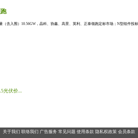
领跑
标量（含入围）10.56GW，晶科、协鑫、高景、英利、正泰领跑定标市场；N型组件投标均
光伏价...
关于我们
联络我们
广告服务
常见问题
使用条款
隐私权政策
会员条款