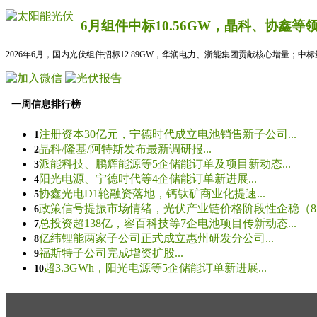
6月组件中标10.56GW，晶科、协鑫等
2026年6月，国内光伏组件招标12.89GW，华润电力、浙能集团贡献核心增量；中
一周信息排行榜
注册资本30亿元，宁德时代成立电池销售新子公司...
1
晶科/隆基/阿特斯发布最新调研报...
2
派能科技、鹏辉能源等5企储能订单及项目新动态...
3
阳光电源、宁德时代等4企储能订单新进展...
4
协鑫光电D1轮融资落地，钙钛矿商业化提速...
5
政策信号提振市场情绪，光伏产业链价格阶段性企稳（8.5
6
总投资超138亿，容百科技等7企电池项目传新动态...
7
亿纬锂能两家子公司正式成立惠州研发分公司...
8
福斯特子公司完成增资扩股...
9
超3.3GWh，阳光电源等5企储能订单新进展...
10