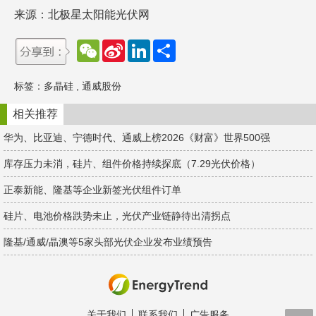
来源：北极星太阳能光伏网
W
S
L
分
e
i
i
享
C
n
n
h
a
k
标签：
多晶硅
,
通威股份
a
W
e
t
e
d
i
I
相关推荐
b
n
o
华为、比亚迪、宁德时代、通威上榜2026《财富》世界500强
库存压力未消，硅片、组件价格持续探底（7.29光伏价格）
正泰新能、隆基等企业新签光伏组件订单
硅片、电池价格跌势未止，光伏产业链静待出清拐点
隆基/通威/晶澳等5家头部光伏企业发布业绩预告
关于我们
联系我们
广告服务