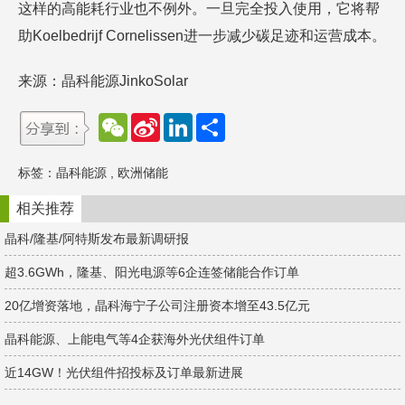
这样的高能耗行业也不例外。一旦完全投入使用，它将帮
助Koelbedrijf Cornelissen进一步减少碳足迹和运营成本。
来源：晶科能源JinkoSolar
W
S
L
分
e
i
i
享
C
n
n
h
a
k
标签：
晶科能源
,
欧洲储能
a
W
e
t
e
d
i
I
相关推荐
b
n
o
晶科/隆基/阿特斯发布最新调研报
超3.6GWh，隆基、阳光电源等6企连签储能合作订单
20亿增资落地，晶科海宁子公司注册资本增至43.5亿元
晶科能源、上能电气等4企获海外光伏组件订单
近14GW！光伏组件招投标及订单最新进展