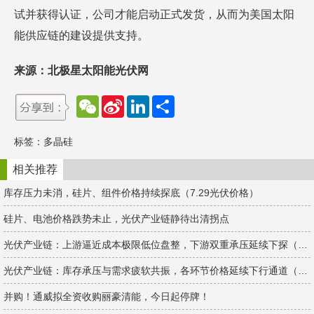
试并获得认证，公司才能启动正式发货，从而为美国太阳
能供应链的建设提供支持。
来源：北极星太阳能光伏网
W
S
L
分
e
i
i
享
C
n
n
h
a
k
标签：
多晶硅
a
W
e
t
e
d
i
I
相关推荐
b
n
o
库存压力未消，硅片、组件价格持续探底（7.29光伏价格）
硅片、电池价格跌势未止，光伏产业链静待出清拐点
光伏产业链：上游逼近成本极限低位盘整，下游双重承压延续下探（4.15光伏价格）
光伏产业链：库存承压与需求疲软共振，各环节价格延续下行通道（3.11光伏价格）
并购！通威拟全资收购丽豪清能，今日起停牌！