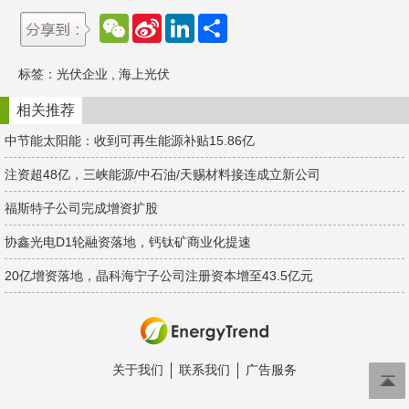
W
S
L
分
e
i
i
享
C
n
n
h
a
k
标签：
光伏企业
,
海上光伏
a
W
e
t
e
d
i
I
相关推荐
b
n
o
中节能太阳能：收到可再生能源补贴15.86亿
注资超48亿，三峡能源/中石油/天赐材料接连成立新公司
福斯特子公司完成增资扩股
协鑫光电D1轮融资落地，钙钛矿商业化提速
20亿增资落地，晶科海宁子公司注册资本增至43.5亿元
关于我们
联系我们
广告服务