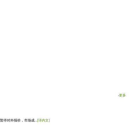
‧
更多
停对外报价，市场成...
[详内文]