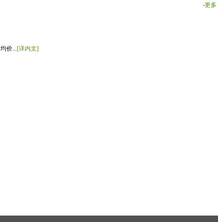
‧
更多
价...
[详内文]