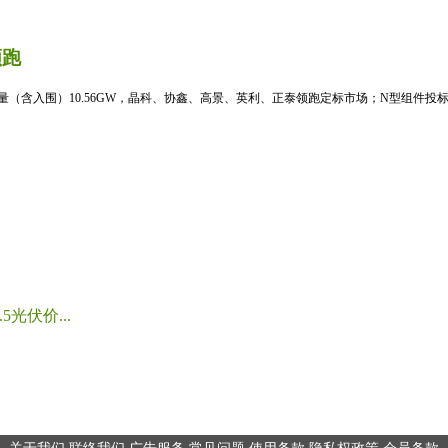
领跑
标量（含入围）10.56GW，晶科、协鑫、高景、英利、正泰领跑定标市场；N型组件投标均
光伏价...