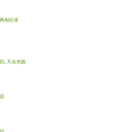
率再创纪录
目
,
天合光能
目
目