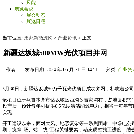
风能
展览会议
展会动态
展览日程
当前位置:
集邦新能源网
>
产业资讯
> 正文
新疆达坂城500MW光伏项目并网
作者:
|
发布日期:
2024 年 05 月 31 日 14:51
|
分类:
产业资
5月30日，新疆达坂城50万千瓦光伏项目成功并网，标志着公
该项目位于乌鲁木齐市达坂城区西沟乡雷家沟村，占地面积约1.5
投产后，预计每年可提供8.5亿度清洁能源电力，相当于每年节约标
实现。
开工建设以来，面对大风、地形复杂等一系列困难，中绿电公
期，统筹“场、站、线”工程关键要素，动态调整施工进度，