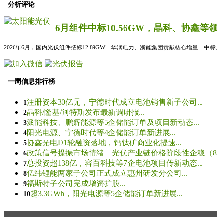
分析评论
6月组件中标10.56GW，晶科、协鑫等
2026年6月，国内光伏组件招标12.89GW，华润电力、浙能集团贡献核心增量；中
一周信息排行榜
注册资本30亿元，宁德时代成立电池销售新子公司...
1
晶科/隆基/阿特斯发布最新调研报...
2
派能科技、鹏辉能源等5企储能订单及项目新动态...
3
阳光电源、宁德时代等4企储能订单新进展...
4
协鑫光电D1轮融资落地，钙钛矿商业化提速...
5
政策信号提振市场情绪，光伏产业链价格阶段性企稳（8.5
6
总投资超138亿，容百科技等7企电池项目传新动态...
7
亿纬锂能两家子公司正式成立惠州研发分公司...
8
福斯特子公司完成增资扩股...
9
超3.3GWh，阳光电源等5企储能订单新进展...
10